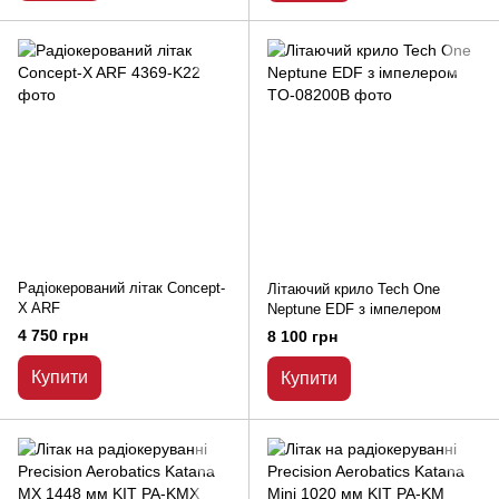
Радіокерований літак Concept-
Літаючий крило Tech One
X ARF
Neptune EDF з імпелером
4 750 грн
8 100 грн
Купити
Купити