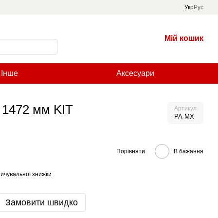
Укр
Рус
Мій кошик
Інше
Аксесуари
X 1472 мм KIT
Артикул
PA-MX
Порівняти
В бажання
ичувальної знижки
Замовити швидко