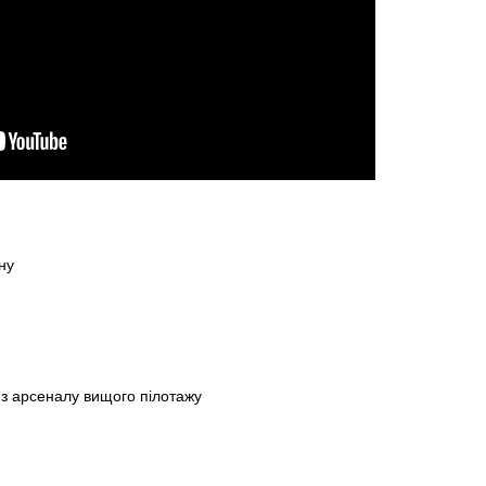
ону
 з арсеналу вищого пілотажу