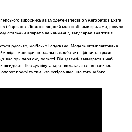
вропейського виробника авіамоделей
Precision Aerobatics Extra
на і барвиста. Літак оснащений масштабними крилами, розмах
ому літальний апарат має найменшу вагу серед аналогів зі
вається рухливо, мобільно і слухняно. Модель укомплектована
мовірні маневри, нереальні акробатичні фішки та трюки
рує вас при першому польоті. Він здатний завмирати в небі
и швидкість. Без сумніву, апарат вимагає знання навичок
 апарат профі та тим, хто усвідомлює, що така забава
.