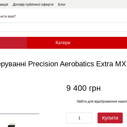
мація
Договір публічної оферти
Блог
нити вам?
Катери
еруванні Precision Aerobatics Extra M
9 400 грн
Увійти
для відображення накоп
%
Купити