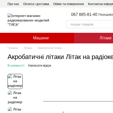
Перейти до основного контенту
Про нас
Оплата і доставка
Обмін та повернення
Контактна інфор
067 885-81-40
Передзво
Машини
Літаки
Головна
Літаки
Акробатичні літаки
Акробатичні літаки Літак на радіок
В наявності
Написати відгук