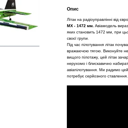
Опис
Літак на радіоуправлінні від є
MX - 1472 мм.
Авіамодель вираз
яких становить 1472 мм, при ць
своєї групи.
Під час пілотування літак почу
вражаючою тягою. Виконуйте ней
вищого пілотажу, цей літак зача
нерухомо і блискавично набират
авіапілотування. Ми радимо цей
потребує серйозного ставлення