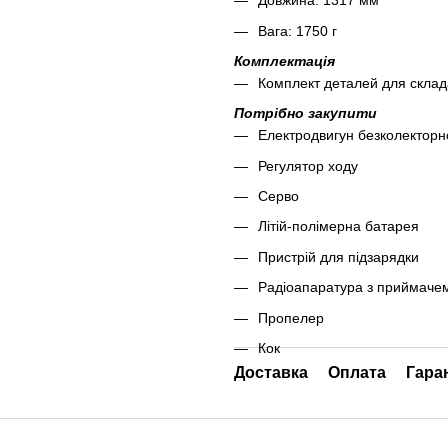
Довжина: 1317 мм
Вага: 1750 г
Комплектація
Комплект деталей для склад
Потрібно закупити
Електродвигун безколекторн
Регулятор ходу
Серво
Літій-полімерна батарея
Пристрій для підзарядки
Радіоапаратура з приймаче
Пропелер
Кок
Доставка
Оплата
Гара