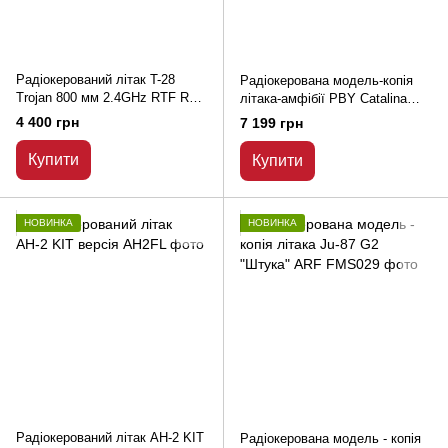
Радіокерований літак T-28
Радіокерована модель-копія
Trojan 800 мм 2.4GHz RTF Red
літака-амфібії PBY Catalina
New V2
(Каталіна)
4 400 грн
7 199 грн
Купити
Купити
НОВИНКА
НОВИНКА
Радіокерований літак АН-2 KIT
Радіокерована модель - копія