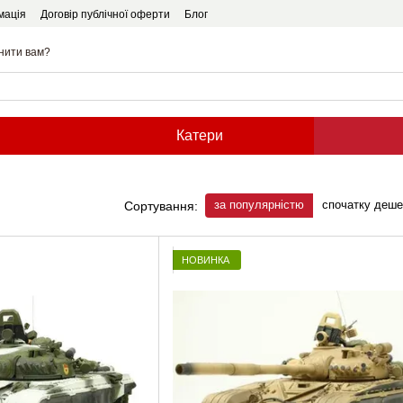
мація
Договір публічної оферти
Блог
нити вам?
Катери
за популярністю
спочатку деш
Сортування:
НОВИНКА