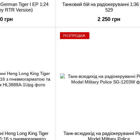
German Tiger I EP 1:24
Танковий бій на радіокеруванні 1:3
rey RTR Version)
529
00 грн
2 250 грн
РОЗПРОДАЖ
ні Heng Long King Tiger
Танк-всюдихід на радіокеруванні P
 1:16 з пневмогарматою
Model Military Police