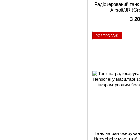
Радіокерований танк 
Airsoft/JR (G
3 2
РОЗПРОДАЖ
Танк на радіокеруван
Henschel у масштабі