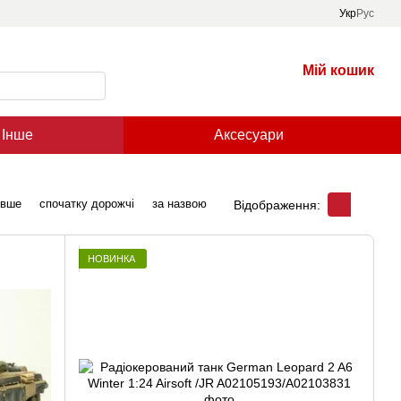
Укр
Рус
Мій кошик
Інше
Аксесуари
евше
спочатку дорожчі
за назвою
Відображення:
НОВИНКА