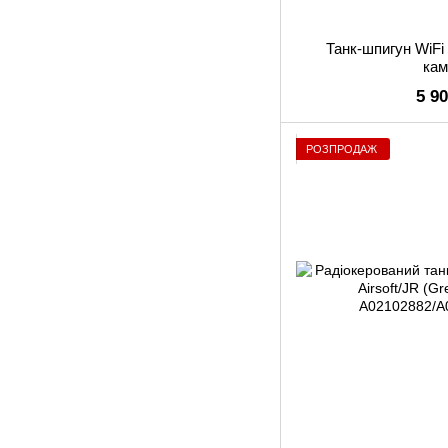
Танк-шпигун WiFi
ка
5 9
РОЗПРОДАЖ