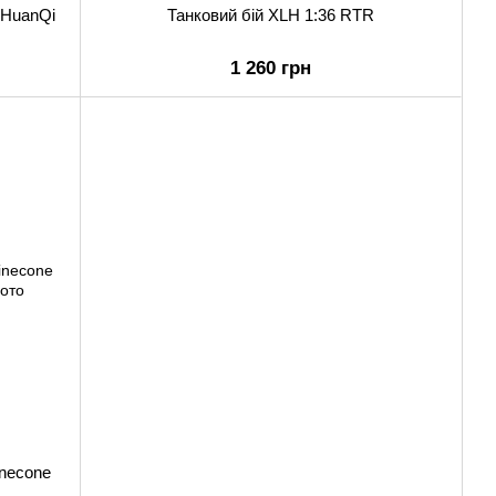
6 HuanQi
Танковий бій XLH 1:36 RTR
1 260 грн
inecone