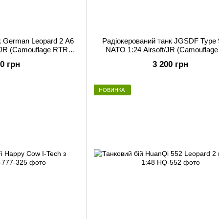
к German Leopard 2 A6
Радіокерований танк JGSDF Type
 /JR (Camouflage RTR
NATO 1:24 Airsoft/JR (Camouflag
sion)
Version)
00 грн
3 200 грн
НОВИНКА