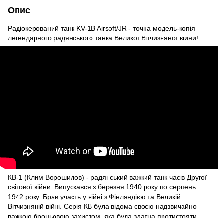
Опис
Радіокерований танк KV-1B Airsoft/JR - точна модель-копія
легендарного радянського танка Великої Вітчизняної війни!
КВ-1 (Клим Ворошилов) - радянський важкий танк часів Другої
світової війни. Випускався з березня 1940 року по серпень
1942 року. Брав участь у війні з Фінляндією та Великій
Вітчизняній війні. Серія КВ була відома своєю надзвичайно
важкою броньовою захистом, яка була здатна протистояти