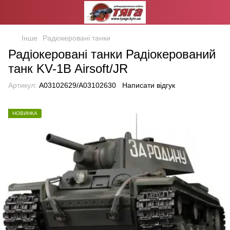
Інше
Радіокеровані танки
Радіокеровані танки Радіокерований
танк KV-1B Airsoft/JR
Артикул:
A03102629/A03102630
Написати відгук
НОВИНКА