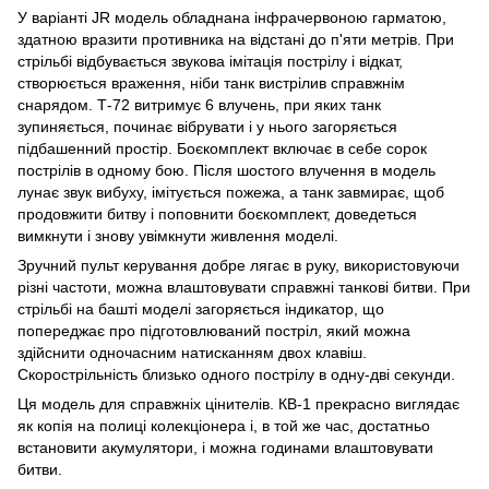
У варіанті JR модель обладнана інфрачервоною гарматою,
здатною вразити противника на відстані до п'яти метрів. При
стрільбі відбувається звукова імітація пострілу і відкат,
створюється враження, ніби танк вистрілив справжнім
снарядом. Т-72 витримує 6 влучень, при яких танк
зупиняється, починає вібрувати і у нього загоряється
підбашенний простір. Боєкомплект включає в себе сорок
пострілів в одному бою. Після шостого влучення в модель
лунає звук вибуху, імітується пожежа, а танк завмирає, щоб
продовжити битву і поповнити боєкомплект, доведеться
вимкнути і знову увімкнути живлення моделі.
Зручний пульт керування добре лягає в руку, використовуючи
різні частоти, можна влаштовувати справжні танкові битви. При
стрільбі на башті моделі загоряється індикатор, що
попереджає про підготовлюваний постріл, який можна
здійснити одночасним натисканням двох клавіш.
Скорострільність близько одного пострілу в одну-дві секунди.
Ця модель для справжніх цінителів. КВ-1 прекрасно виглядає
як копія на полиці колекціонера і, в той же час, достатньо
встановити акумулятори, і можна годинами влаштовувати
битви.