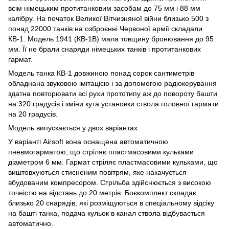
всім німецьким протитанковим засобам до 75 мм і 88 мм
калібру. На початок Великої Вітчизняної війни близько 500 з
понад 22000 танків на озброєнні Червоної армії складали
КВ-1. Модель 1941 (КВ-1В) мала товщину бронювання до 95
мм. Її не брали снаряди німецьких танків і протитанкових
гармат.
Модель танка КВ-1 довжиною понад сорок сантиметрів
обладнана звуковою імітацією і за допомогою радіокерування
здатна повторювати всі рухи прототипу аж до повороту башти
на 320 градусів і зміни кута установки ствола головної гармати
на 20 градусів.
Модель випускається у двох варіантах.
У варіанті Airsoft вона оснащена автоматичною
пневмогарматою, що стріляє пластмасовими кульками
діаметром 6 мм. Гармат стріляє пластмасовими кульками, що
виштовхуються стисненим повітрям, яке накачується
вбудованим компресором. Стрільба здійснюється з високою
точністю на відстань до 20 метрів. Боєкомплект складає
близько 20 снарядів, які розміщуються в спеціальному відсіку
на башті танка, подача кульок в канал ствола відбувається
автоматично.