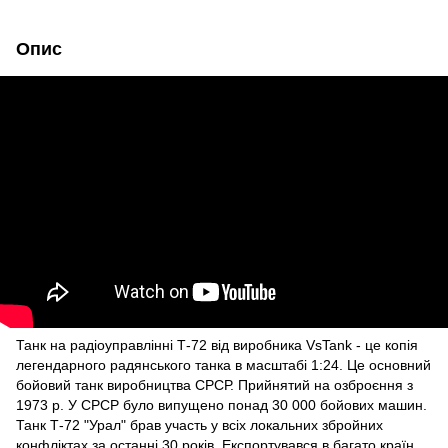
Опис
Танк на радіоуправлінні Т-72 від виробника VsTank - це копія
легендарного радянського танка в масштабі 1:24. Це основний
бойовий танк виробництва СРСР. Прийнятий на озброєння з
1973 р. У СРСР було випущено понад 30 000 бойових машин.
Танк Т-72 "Урал" брав участь у всіх локальних збройних
конфліктах за останні 30 років. Експортувався в багато країн