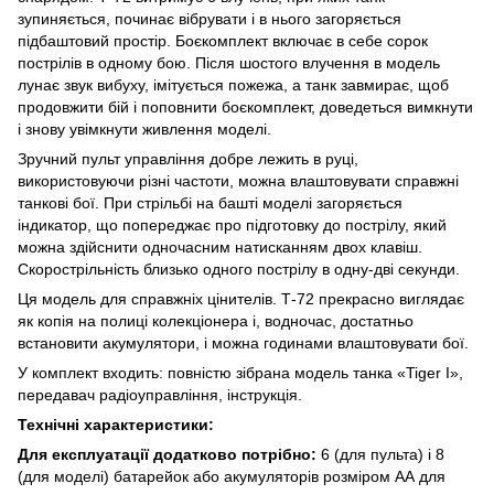
зупиняється, починає вібрувати і в нього загоряється
підбаштовий простір. Боєкомплект включає в себе сорок
пострілів в одному бою. Після шостого влучення в модель
лунає звук вибуху, імітується пожежа, а танк завмирає, щоб
продовжити бій і поповнити боєкомплект, доведеться вимкнути
і знову увімкнути живлення моделі.
Зручний пульт управління добре лежить в руці,
використовуючи різні частоти, можна влаштовувати справжні
танкові бої. При стрільбі на башті моделі загоряється
індикатор, що попереджає про підготовку до пострілу, який
можна здійснити одночасним натисканням двох клавіш.
Скорострільність близько одного пострілу в одну-дві секунди.
Ця модель для справжніх цінителів. Т-72 прекрасно виглядає
як копія на полиці колекціонера і, водночас, достатньо
встановити акумулятори, і можна годинами влаштовувати бої.
У комплект входить: повністю зібрана модель танка «Tiger I»,
передавач радіоуправління, інструкція.
Технічні характеристики:
Для експлуатації додатково потрібно:
6 (для пульта) і 8
(для моделі) батарейок або акумуляторів розміром АА для