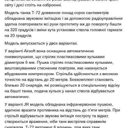
світу і досі стоїть на озброєнні.
Модель танка Т-72 довжиною понад сорок сантиметрів
обладнана звуковою імітацією і за допомогою радіоуправління
здатна повторювати всі рухи прототипу аж до повороту башти
на 320 градусів і зміни кута установки ствола головної гармати
на 20 градусів.
Модель випускається у двох варіантах.
У варіанті Airsoft вона оснащена автоматичною
пневмопушкою, що стріляє пластмасовими кульками
діаметром 6 мм. Пушка стріляє пластмасовими кульками,
виштовхуваними стисненим повітрям, яке накачується
вбудованим компресором. Стрільба здійснюється з високою
точністю на відстань до 20 метрів. Боєкомплект становить
близько 20 снарядів, які розміщуються в спеціальному відсіку
на башті танка, подача кульок у канал ствола відбувається
автоматично.
У варіанті JR модель обладнана інфрачервоною пушкою,
здатною вразити противника на відстань до п'яти метрів. При
стрільбі відбувається звукова імітація пострілу та відкат,
створюється враження, ніби танк вистрілив справжнім
снарядом. Т-72 витримує 6 влучень, при яких танк