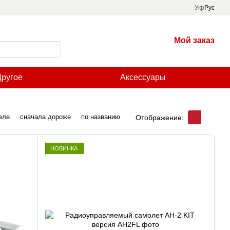
Укр
Рус
Мой заказ
Другое
Аксессуары
вле
сначала дороже
по названию
Отображение:
НОВИНКА