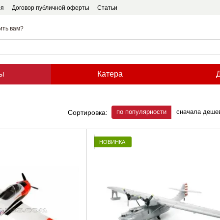
ия
Договор публичной оферты
Статьи
ить вам?
ы
Катера
по популярности
сначала деше
Сортировка:
НОВИНКА