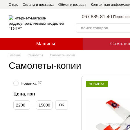
Перейти к основному контенту
О нас
Оплата и доставка
Обмен и возврат
Контактная информац
067 885-81-40
Перезвон
Машины
Самолет
Главная
Самолеты
Самолеты-копии
Самолеты-копии
57
Новинка
НОВИНКА
Цена, грн
От Цена, грн
До Цена, грн
OK