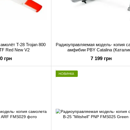
молёт T-28 Trojan 800
Радиоуправляемая модель- копия с
TF Red New V2
амфибии PBY Catalina (Катали
00 грн
7 199 грн
НОВИНКА