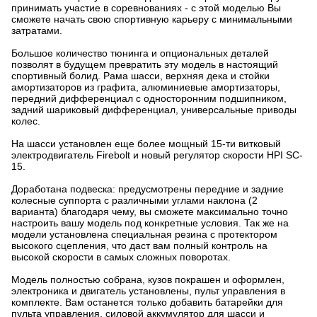
принимать участие в соревнованиях - с этой моделью Вы
сможете начать свою спортивную карьеру с минимальными
затратами.
Большое количество тюнинга и опциональных деталей
позволят в будущем превратить эту модель в настоящий
спортивный болид. Рама шасси, верхняя дека и стойки
амортизаторов из графита, алюминиевые амортизаторы,
передний дифференциал с односторонним подшипником,
задний шариковый дифференциал, универсальные приводы
колес.
На шасси установлен еще более мощный 15-ти витковый
электродвигатель Firebolt и новый регулятор скорости HPI SC-
15.
Доработана подвеска: предусмотрены передние и задние
колесные суппорта с различными углами наклона (2
варианта) благодаря чему, вы сможете максимально точно
настроить вашу модель под конкретные условия. Так же на
модели установлена специальная резина с протектором
высокого сцепления, что даст вам полный контроль на
высокой скорости в самых сложных поворотах.
Модель полностью собрана, кузов покрашен и оформлен,
электроника и двигатель установлены, пульт управления в
комплекте. Вам останется только добавить батарейки для
пульта управления, силовой аккумулятор для шасси и