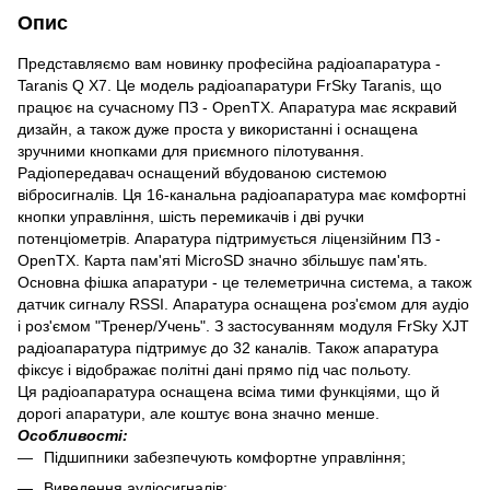
Опис
Представляємо вам новинку професійна радіоапаратура -
Taranis Q X7. Це модель радіоапаратури FrSky Taranis, що
працює на сучасному ПЗ - OpenTX. Апаратура має яскравий
дизайн, а також дуже проста у використанні і оснащена
зручними кнопками для приємного пілотування.
Радіопередавач оснащений вбудованою системою
вібросигналів. Ця 16-канальна радіоапаратура має комфортні
кнопки управління, шість перемикачів і дві ручки
потенціометрів. Апаратура підтримується ліцензійним ПЗ -
OpenTX. Карта пам'яті MicroSD значно збільшує пам'ять.
Основна фішка апаратури - це телеметрична система, а також
датчик сигналу RSSI. Апаратура оснащена роз'ємом для аудіо
і роз'ємом "Тренер/Учень". З застосуванням модуля FrSky XJT
радіоапаратура підтримує до 32 каналів. Також апаратура
фіксує і відображає політні дані прямо під час польоту.
Ця радіоапаратура оснащена всіма тими функціями, що й
дорогі апаратури, але коштує вона значно менше.
Особливості:
Підшипники забезпечують комфортне управління;
Виведення аудіосигналів;