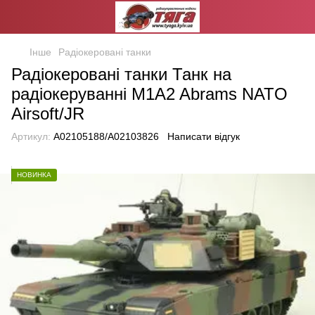
Інше
Радіокеровані танки
Радіокеровані танки Танк на
радіокеруванні M1A2 Abrams NATO
Airsoft/JR
Артикул:
A02105188/A02103826
Написати відгук
НОВИНКА