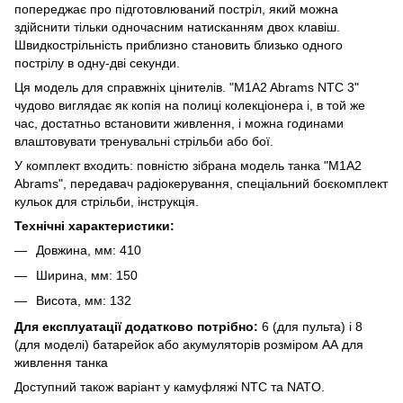
попереджає про підготовлюваний постріл, який можна
здійснити тільки одночасним натисканням двох клавіш.
Швидкострільність приблизно становить близько одного
пострілу в одну-дві секунди.
Ця модель для справжніх цінителів. "M1A2 Abrams NTC 3"
чудово виглядає як копія на полиці колекціонера і, в той же
час, достатньо встановити живлення, і можна годинами
влаштовувати тренувальні стрільби або бої.
У комплект входить: повністю зібрана модель танка "M1A2
Abrams", передавач радіокерування, спеціальний боєкомплект
кульок для стрільби, інструкція.
Технічні характеристики:
Довжина, мм: 410
Ширина, мм: 150
Висота, мм: 132
Для експлуатації додатково потрібно:
6 (для пульта) і 8
(для моделі) батарейок або акумуляторів розміром АА для
живлення танка
Доступний також варіант у камуфляжі NTC та NATO.