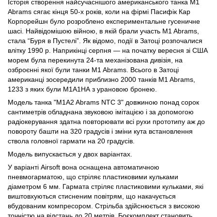
Історія створення найсучаснішого американського танка M1
Abrams сягає кінця 50-х років, коли на фірмі Пасифік Кар
Корпорейшн було розроблено експериментальне гусеничне
шасі. Найвідомішою війною, в якій брали участь M1 Abrams,
стала “Буря в Пустелі”. Як відомо, події в Затоці розпочалися
влітку 1990 р. Наприкінці серпня — на початку вересня зі США
морем була перекинута 24-та механізована дивізія, на
озброєнні якої були танки M1 Abrams. Всього в Затоці
американці зосередили приблизно 2000 танків M1 Abrams,
1233 з яких були M1A1НА з урановою бронею.
Модель танка "M1A2 Abrams NTC 3" довжиною понад сорок
сантиметрів обладнана звуковою імітацією і за допомогою
радіокерування здатна повторювати всі рухи прототипу аж до
повороту башти на 320 градусів і зміни кута встановлення
ствола головної гармати на 20 градусів.
Модель випускається у двох варіантах.
У варіанті Airsoft вона оснащена автоматичною
пневмогарматою, що стріляє пластиковими кульками
діаметром 6 мм. Гармата стріляє пластиковими кульками, які
виштовхуються стисненим повітрям, що накачується
вбудованим компресором. Стрільба здійснюється з високою
точністю на відстань до 20 метрів. Боєкомплект становить