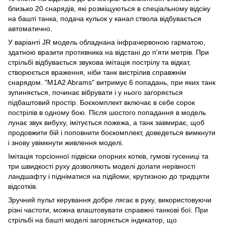
близько 20 снарядів, які розміщуються в спеціальному відсіку
на башті танка, подача кульок у канал ствола відбувається
автоматично.
У варіанті JR модель обладнана інфрачервоною гарматою,
здатною вразити противника на відстані до п'яти метрів. При
стрільбі відбувається звукова імітація пострілу та відкат,
створюється враження, ніби танк вистрілив справжнім
снарядом. "M1A2 Abrams" витримує 6 попадань, при яких танк
зупиняється, починає вібрувати і у нього загоряється
підбаштовий простір. Боєкомплект включає в себе сорок
пострілів в одному бою. Після шостого попадання в модель
лунає звук вибуху, імітується пожежа, а танк завмирає, щоб
продовжити бій і поповнити боєкомплект, доведеться вимкнути
і знову увімкнути живлення моделі.
Імітація торсіонної підвіски опорних котків, гумові гусениці та
три швидкості руху дозволяють моделі долати нерівності
ландшафту і підніматися на підйоми, крутизною до тридцяти
відсотків.
Зручний пульт керування добре лягає в руку, використовуючи
різні частоти, можна влаштовувати справжні танкові бої. При
стрільбі на башті моделі загоряється індикатор, що