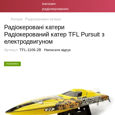
Катери
Радіокеровані катери
Радіокеровані катери
Радіокерований катер TFL Pursuit з
електродвигуном
Артикул:
TFL-1106-2B
Написати відгук
НОВИНКА