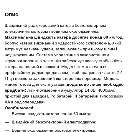
Опис
Швидкісний радіокерований катер з безколекторним
електричним мотором і водяним охолодженням.
Максимальна швидкість катера досягає понад 60 км/год.
Корпус катера виконаний з ударостійкого скловолокна, який
витримує незначні удари, залишаючись при цьому цілим і
неушкодженим. Система управління з використанням
кермової колонки з алюмінію забезпечує високу стабільність
катера на великій швидкості. Модель комплектується
професійним радіопередавачем, який працює на частоті 2.4
ГГц і повністю захищений від сторонніх перешкод. Модель
майже готова для експлуатації,
додатково лише необхідно
придбати:
літій-полімерний акумулятор 14,8В, 4000мАг,
пристрій для зарядки LiPo батарей, 4 батарейки типорозміру
АА в радіопередавач.
Особливості:
Висока швидкість катера понад 60 км/год;
Швидкісний безколекторний електродвигун;
Водяне охолодження бортової електроніки;