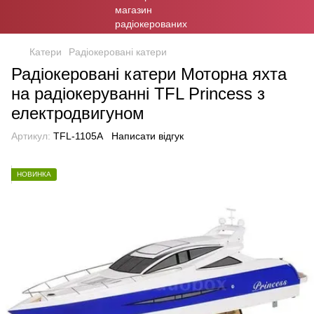
Катери
Радіокеровані катери
Радіокеровані катери Моторна яхта
на радіокеруванні TFL Princess з
електродвигуном
Артикул:
TFL-1105A
Написати відгук
НОВИНКА