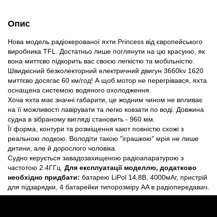
Опис
Нова модель радіокерованої яхти Princess від європейського
виробника TFL. Достатньо лише поглянути на цю красуню, як
вона миттєво підкорить вас своєю легкістю та мобільністю.
Швидкісний безколекторний електричний двигун 3660kv 1620
миттєво досягає 60 км/год! А щоб мотор не перегрівався, яхта
оснащена системою водяного охолодження.
Хоча яхта має значні габарити, це жодним чином не впливає
на її можливості лавірувати та легко ковзати по воді. Довжина
судна в зібраному вигляді становить - 960 мм.
Її форма, контури та розміщення кают повністю схожі з
реальною лодкою. Володіти такою "іграшкою" мрія не лише
дитини, але й дорослого чоловіка.
Судно керується завадозахищеною радіоапаратурою з
частотою 2.4ГГц.
Для експлуатації моделлю, додатково
необхідно придбати:
батарею LiPol 14,8В, 4000мАг, пристрій
для підзарядки, 4 батарейки типорозміру AA в радіопередавач.