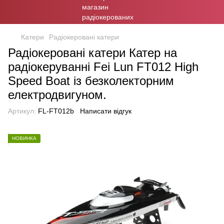
Катери
Радіокеровані катери
Радіокеровані катери Катер на
радіокеруванні Fei Lun FT012 High
Speed Boat із безколекторним
електродвигуном.
Артикул:
FL-FT012b
Написати відгук
НОВИНКА