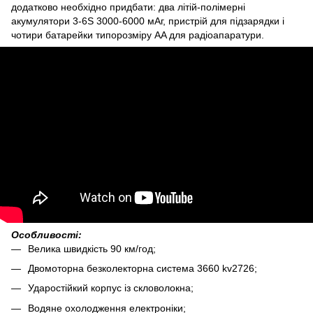
додатково необхідно придбати: два літій-полімерні
акумулятори 3-6S 3000-6000 мАг, пристрій для підзарядки і
чотири батарейки типорозміру AA для радіоапаратури.
Особливості:
Велика швидкість 90 км/год;
Двомоторна безколекторна система 3660 kv2726;
Ударостійкий корпус із скловолокна;
Водяне охолодження електроніки;