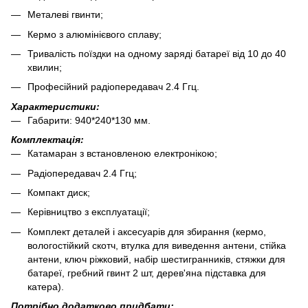
Металеві гвинти;
Кермо з алюмінієвого сплаву;
Тривалість поїздки на одному заряді батареї від 10 до 40
хвилин;
Професійний радіопередавач 2.4 Ггц.
Характеристики:
Габарити: 940*240*130 мм.
Комплектація:
Катамаран з встановленою електронікою;
Радіопередавач 2.4 Ггц;
Компакт диск;
Керівництво з експлуатації;
Комплект деталей і аксесуарів для збирання (кермо,
вологостійкий скотч, втулка для виведення антени, стійка
антени, ключ ріжковий, набір шестигранників, стяжки для
батареї, гребний гвинт 2 шт, дерев'яна підставка для
катера).
Потрібно додатково придбати: