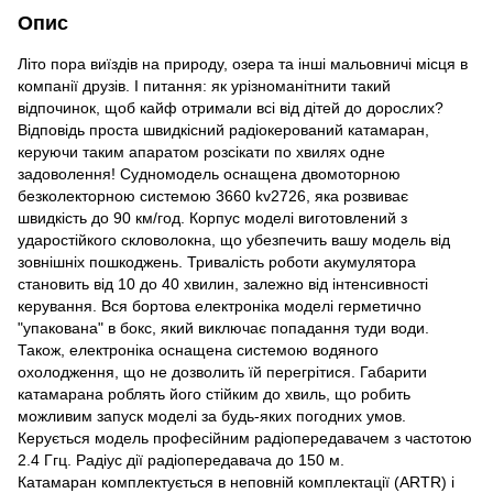
Опис
Літо пора виїздів на природу, озера та інші мальовничі місця в
компанії друзів. І питання: як урізноманітнити такий
відпочинок, щоб кайф отримали всі від дітей до дорослих?
Відповідь проста швидкісний радіокерований катамаран,
керуючи таким апаратом розсікати по хвилях одне
задоволення! Судномодель оснащена двомоторною
безколекторною системою 3660 kv2726, яка розвиває
швидкість до 90 км/год. Корпус моделі виготовлений з
ударостійкого скловолокна, що убезпечить вашу модель від
зовнішніх пошкоджень. Тривалість роботи акумулятора
становить від 10 до 40 хвилин, залежно від інтенсивності
керування. Вся бортова електроніка моделі герметично
"упакована" в бокс, який виключає попадання туди води.
Також, електроніка оснащена системою водяного
охолодження, що не дозволить їй перегрітися. Габарити
катамарана роблять його стійким до хвиль, що робить
можливим запуск моделі за будь-яких погодних умов.
Керується модель професійним радіопередавачем з частотою
2.4 Ггц. Радіус дії радіопередавача до 150 м.
Катамаран комплектується в неповній комплектації (ARTR) і