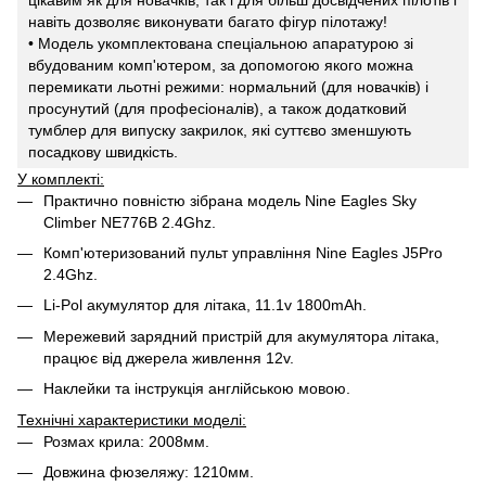
навіть дозволяє виконувати багато фігур пілотажу!
• Модель укомплектована спеціальною апаратурою зі
вбудованим комп'ютером, за допомогою якого можна
перемикати льотні режими: нормальний (для новачків) і
просунутий (для професіоналів), а також додатковий
тумблер для випуску закрилок, які суттєво зменшують
посадкову швидкість.
У комплекті:
Практично повністю зібрана модель Nine Eagles Sky
Climber NE776B 2.4Ghz.
Комп'ютеризований пульт управління Nine Eagles J5Pro
2.4Ghz.
Li-Pol акумулятор для літака, 11.1v 1800mAh.
Мережевий зарядний пристрій для акумулятора літака,
працює від джерела живлення 12v.
Наклейки та інструкція англійською мовою.
Технічні характеристики моделі:
Розмах крила: 2008мм.
Довжина фюзеляжу: 1210мм.