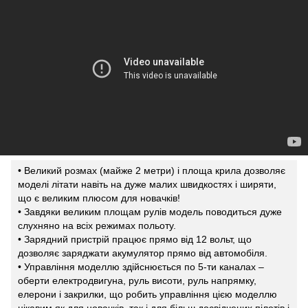
• Великий розмах (майже 2 метри) і площа крила дозволяє
моделі літати навіть на дуже малих швидкостях і ширяти,
що є великим плюсом для новачків!
• Завдяки великим площам рулів модель поводиться дуже
слухняно на всіх режимах польоту.
• Зарядний пристрій працює прямо від 12 вольт, що
дозволяє заряджати акумулятор прямо від автомобіля.
• Управління моделлю здійснюється по 5-ти каналах –
оберти електродвигуна, руль висоти, руль напрямку,
елерони і закрилки, що робить управління цією моделлю
цікавим як для новачків, так і для більш досвідчених пілотів і