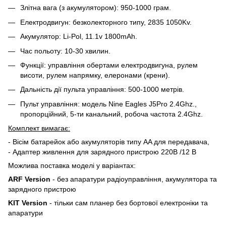
Злітна вага (з акумулятором): 950-1000 грам.
Електродвигун: безколекторного типу, 2835 1050Kv.
Акумулятор: Li-Pol, 11.1v 1800mAh.
Час польоту: 10-30 хвилин.
Функції: управління обертами електродвигуна, рулем
висоти, рулем напрямку, елеронами (крени).
Дальність дії пульта управління: 500-1000 метрів.
Пульт управління: модель Nine Eagles J5Pro 2.4Ghz.,
пропорційний, 5-ти канальний, робоча частота 2.4Ghz.
Комплект вимагає:
- Вісім батарейок або акумуляторів типу AA для передавача,
- Адаптер живлення для зарядного пристрою 220В /12 В
Можлива поставка моделі у варіантах:
ARF Version
- без апаратури радіоуправління, акумулятора та
зарядного пристрою
KIT Version
- тільки сам планер без бортової електроніки та
апаратури