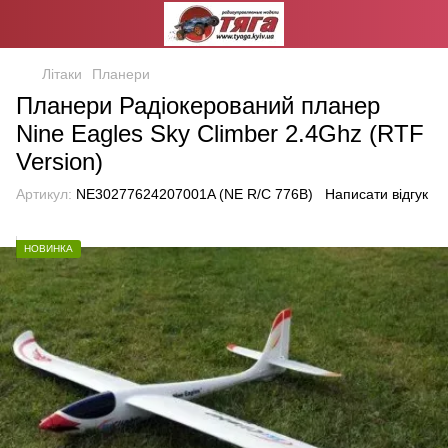
Літаки
Планери
Планери Радіокерований планер
Nine Eagles Sky Climber 2.4Ghz (RTF
Version)
Артикул:
NE30277624207001A (NE R/C 776B)
Написати відгук
НОВИНКА