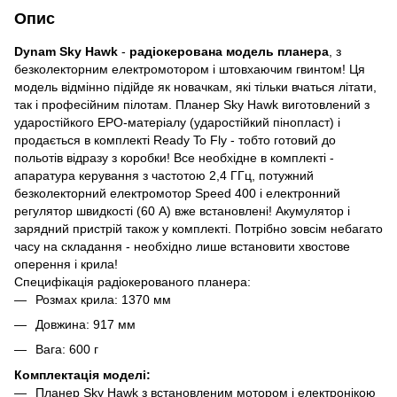
Опис
Dynam Sky Hawk
-
радіокерована модель планера
, з
безколекторним електромотором і штовхаючим гвинтом! Ця
модель відмінно підійде як новачкам, які тільки вчаться літати,
так і професійним пілотам. Планер Sky Hawk виготовлений з
ударостійкого EPO-матеріалу (ударостійкий пінопласт) і
продається в комплекті Ready To Fly - тобто готовий до
польотів відразу з коробки! Все необхідне в комплекті -
апаратура керування з частотою 2,4 ГГц, потужний
безколекторний електромотор Speed 400 і електронний
регулятор швидкості (60 А) вже встановлені! Акумулятор і
зарядний пристрій також у комплекті. Потрібно зовсім небагато
часу на складання - необхідно лише встановити хвостове
оперення і крила!
Специфікація радіокерованого планера:
Розмах крила: 1370 мм
Довжина: 917 мм
Вага: 600 г
Комплектація моделі:
Планер Sky Hawk з встановленим мотором і електронікою