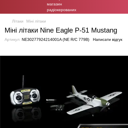
Літаки
Міні літаки
Міні літаки Nine Eagle P-51 Mustang
Артикул:
NE30277924214001A (NE R/C 779B)
Написати відгук