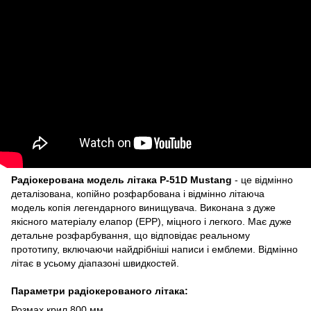
Радіокерована модель літака P-51D Mustang
- це відмінно
деталізована, копійно розфарбована і відмінно літаюча
модель копія легендарного винищувача. Виконана з дуже
якісного матеріалу елапор (EPP), міцного і легкого. Має дуже
детальне розфарбування, що відповідає реальному
прототипу, включаючи найдрібніші написи і емблеми. Відмінно
літає в усьому діапазоні швидкостей.
Параметри радіокерованого літака:
Розмах крил 800 мм