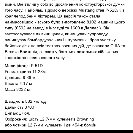
війни. Він втілив у собі всі досягнення конструкторської думки
того часу. Найбільш відомою версією Mustang став P-51D/K з
краплеподібним ліхтарем. Ця версія також стала
наймасовішою - всього було виготовлено 8102 машини цього
типу (6502 на заводі в Інглвуді та 1600 в Далласі). Він
застосовувався як винищувач, винищувач супроводу,
винищувач бомбардувальник і штурмовик і брав участь у
бойових діях на всіх театрах воєнних дій, де воювали США та
Велика Британія, а також у багатьох локальних військових
конфліктах післявоєнного часу.
Модифікація P-51D
Розмах крила 11.28м
Довжина 9.86 м
Висота 4.17 м
Маса 3232 кг
Швидкість 582 км/год
Дальність 3700
Екіпаж 1 чол.
Озброєння: шість 12.7-мм кулеметів Browning
або чотири 12.7-мм кулемети і дві 454-к бомби