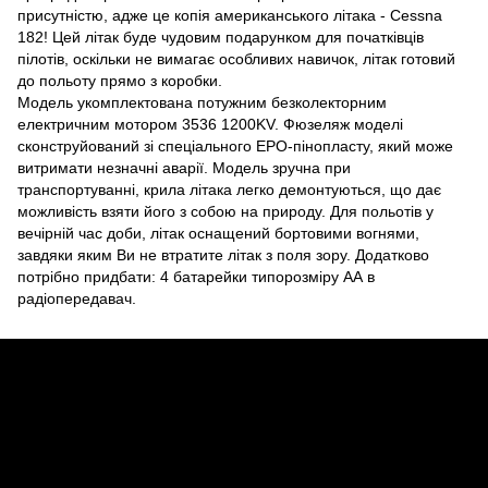
присутністю, адже це копія американського літака - Cessna
182! Цей літак буде чудовим подарунком для початківців
пілотів, оскільки не вимагає особливих навичок, літак готовий
до польоту прямо з коробки.
Модель укомплектована потужним безколекторним
електричним мотором 3536 1200KV. Фюзеляж моделі
сконструйований зі спеціального EPO-пінопласту, який може
витримати незначні аварії. Модель зручна при
транспортуванні, крила літака легко демонтуються, що дає
можливість взяти його з собою на природу. Для польотів у
вечірній час доби, літак оснащений бортовими вогнями,
завдяки яким Ви не втратите літак з поля зору. Додатково
потрібно придбати: 4 батарейки типорозміру АА в
радіопередавач.