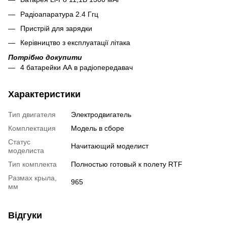
Радіоапаратура 2.4 Ггц
Пристрій для зарядки
Керівництво з експлуатації літака
Потрібно докупити
4 батарейки АА в радіопередавач
Характеристики
Тип двигателя
Электродвигатель
Комплектация
Модель в сборе
Статус
Начитающий моделист
моделиста
Тип комплекта
Полностью готовый к полету RTF
Размах крыла,
965
мм
Відгуки