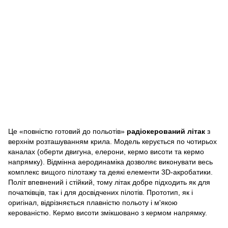
Це «повністю готовий до польотів»
радіокерований літак
з
верхнім розташуванням крила. Модель керується по чотирьох
каналах (оберти двигуна, елерони, кермо висоти та кермо
напрямку). Відмінна аеродинаміка дозволяє виконувати весь
комплекс вищого пілотажу та деякі елементи 3D-акробатики.
Політ впевнений і стійкий, тому літак добре підходить як для
початківців, так і для досвідчених пілотів. Прототип, як і
оригінал, відрізняється плавністю польоту і м'якою
керованістю. Кермо висоти змікшовано з кермом напрямку.