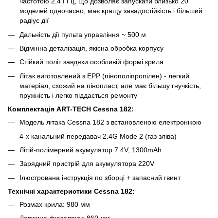
частотою 2.4 ГГц, що дозволяє запускати близько 20
моделей одночасно, має кращу завадостійкість і більший
радіус дії
Дальність дії пульта управління ~ 500 м
Відмінна деталізація, якісна обробка корпусу
Стійкий політ завдяки особливій формі крила
Літак виготовлений з EPP (пінополіпропілен) - легкий
матеріал, схожий на пінопласт, але має більшу гнучкість,
пружність і легко піддається ремонту
Комплектація ART-TECH Cessna 182:
Модель літака Cessna 182 з встановленою електронікою
4-х канальний передавач 2.4G Mode 2 (газ зліва)
Літій-полімерний акумулятор 7.4V, 1300mAh
Зарядний пристрій для акумулятора 220V
Ілюстрована інструкція по зборці + запасний гвинт
Технічні характеристики Cessna 182:
Розмах крила: 980 мм