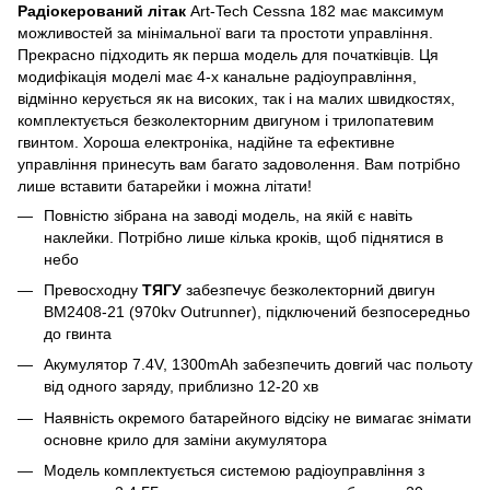
Радіокерований літак
Art-Tech Cessna 182 має максимум
можливостей за мінімальної ваги та простоти управління.
Прекрасно підходить як перша модель для початківців. Ця
модифікація моделі має 4-х канальне радіоуправління,
відмінно керується як на високих, так і на малих швидкостях,
комплектується безколекторним двигуном і трилопатевим
гвинтом. Хороша електроніка, надійне та ефективне
управління принесуть вам багато задоволення. Вам потрібно
лише вставити батарейки і можна літати!
Повністю зібрана на заводі модель, на якій є навіть
наклейки. Потрібно лише кілька кроків, щоб піднятися в
небо
Превосходну
ТЯГУ
забезпечує безколекторний двигун
BM2408-21 (970kv Outrunner), підключений безпосередньо
до гвинта
Акумулятор 7.4V, 1300mAh забезпечить довгий час польоту
від одного заряду, приблизно 12-20 хв
Наявність окремого батарейного відсіку не вимагає знімати
основне крило для заміни акумулятора
Модель комплектується системою радіоуправління з