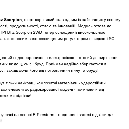
tz Scorpion
, шорт-корс, який став одним із найкращих у своєму
ості, продуктивності, стилю та інновацій! Модель готова до
й HPI Blitz Scorpion 2WD тепер оснащений високоякісною
, а також новим вологозахищеним регулятором швидкості SC-
аднаний водонепроникною електронікою і готовий до вирішення
аких як дощ, сніг, і бруд. Приймач надійно зберігається в
і, захищаючи його від потрапляння пилу та бруду!
ує тільки найкращі композитні матеріали - ударостійкий
тьох елементах радіокерованої моделі - починаючи від
желями підвіски!
азу шасі на основі E-Firestorm - подовжені важелі підвіски для
!