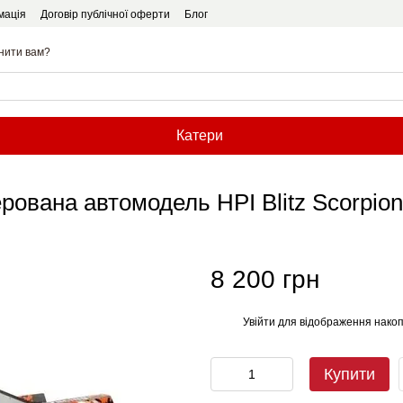
мація
Договір публічної оферти
Блог
нити вам?
Катери
ерована автомодель HPI Blitz Scorpi
8 200 грн
Увійти
для відображення накоп
%
Купити