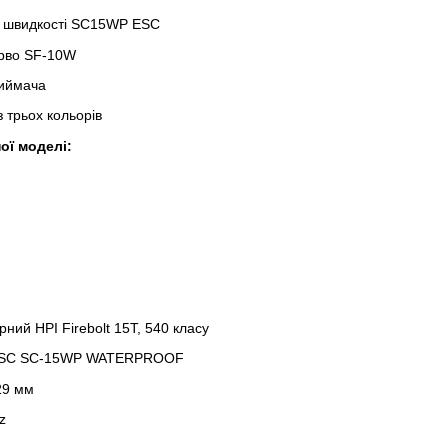
р швидкості SC15WP ESC
рво SF-10W
риймача
 трьох кольорів
ої моделі:
ний HPI Firebolt 15T, 540 класу
: ESC SC-15WP WATERPROOF
29 мм
z