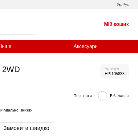
Укр
Рус
Мій кошик
Інше
Аксесуари
on 2WD
Артикул
HPI105833
Порівняти
В бажання
ичувальної знижки
Замовити швидко