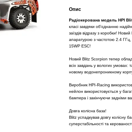
Опис
Радіокерована модель HPI Bli
класі завдяки об'єднанню надійн
заїздів відразу з коробки! Нови
апаратурою з частотою 2.4 ГГц
15WP ESC!
Новий Blitz Scorpion тепер обл
всіх завдань у вологих умовах: т
новому водонепроникному корпус
Виробник HPI-Racing використов
нейлон використовується у бага
бампера і закінчуючи задніми ва
Довга колісна база!
Blitz успадкував довгу колісну б
суперстабільності та керованості