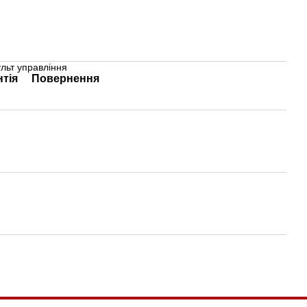
ульт управління
нтія
Повернення