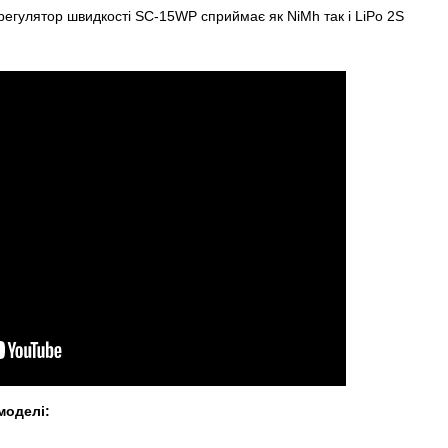
егулятор швидкості SC-15WP сприймає як NiMh так і LiPo 2S
моделі: