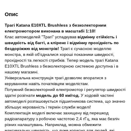
Опис
Трагі Katana E10XTL Brushless з безколекторним
електромотором виконана в масштабі 1:10!
Клас автомоделей "Трагі" успадкував
відмінну стійкість і
швидкість від баггі, а кліренс і відмінну прохідність по
бездоріжжю від монстрів!
Трагі є сучасною моделлю
монстра, в якій об'єдналися хороші показники швидкості,
прохідності та легкості стрибків. Тепер модель трагі Katana
E10XTL Brushless з безколекторною системою доступна і в
нашому магазині.
Універсальна конструкція трагі дозволяє впоратися з
керуванням навіть початківцям моделістам.
Потужний безколекторний електромотор і регулятор швидкості
здатні розігнати
модель до 60 км/год.
У ходовій частині
автомоделі розташовується підшипникова система, що значно
збільшує керованість і термін служби моделі!
Комплектація моделі включає захищену від перешкод
радіоапаратуру з робочою частотою 2,4 гГц, яка має безліч
різних налаштувань. Наприклад, можна обмежити
максимальну швидкість, що дуже корисно для людей, які