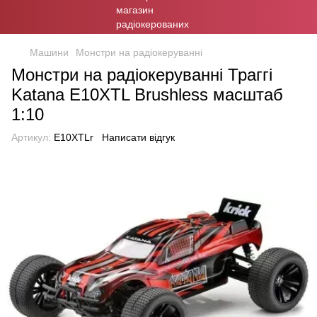
Машини
Монстри на радіокеруванні
Монстри на радіокеруванні Траггі
Katana E10XTL Brushless масштаб
1:10
Артикул:
E10XTLr
Написати відгук