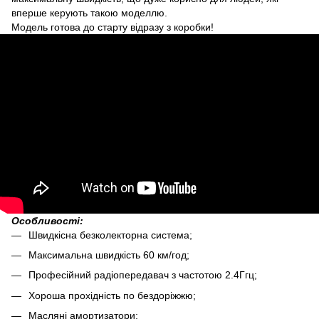
вперше керують такою моделлю.
Модель готова до старту відразу з коробки!
Особливості:
Швидкісна безколекторна система;
Максимальна швидкість 60 км/год;
Професійний радіопередавач з частотою 2.4Ггц;
Хороша прохідність по бездоріжжю;
Масляні амортизатори;