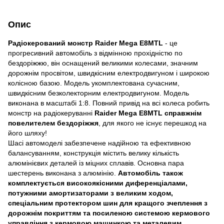
Опис
Радіокерований монстр Raider Mega E8MTL
- це
прогресивний автомобіль з відмінною прохідністю по
бездоріжжю, він оснащений великими колесами, значним
дорожнім просвітом, швидкісним електродвигуном і широкою
колісною базою. Модель укомплектована сучасним,
швидкісним безколекторним електродвигуном. Модель
виконана в масштабі 1:8. Повний привід на всі колеса робить
монстр на радіокеруванні
Raider Mega E8MTL справжнім
повелителем бездоріжжя
, для якого не існує перешкод на
його шляху!
Шасі автомоделі забезпечене надійною та ефективною
балансуванням, конструкція містить велику кількість
алюмінієвих деталей із міцних сплавів. Основна пара
шестерень виконана з алюмінію.
Автомобіль також
комплектується високоякісними диференціалами,
потужними амортизаторами з великим ходом,
спеціальним протектором шин для кращого зчеплення з
дорожнім покриттям та посиленою системою кермового
управління з кермовою машинкою та металевим