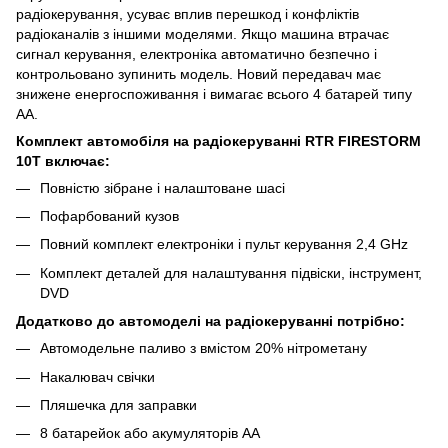
радіокерування, усуває вплив перешкод і конфліктів
радіоканалів з іншими моделями. Якщо машина втрачає
сигнал керування, електроніка автоматично безпечно і
контрольовано зупинить модель. Новий передавач має
знижене енергоспоживання і вимагає всього 4 батарей типу
АА.
Комплект автомобіля на радіокеруванні RTR FIRESTORM
10T включає:
Повністю зібране і налаштоване шасі
Пофарбований кузов
Повний комплект електроніки і пульт керування 2,4 GHz
Комплект деталей для налаштування підвіски, інструмент,
DVD
Додатково до автомоделі на радіокеруванні потрібно:
Автомодельне паливо з вмістом 20% нітрометану
Накалювач свічки
Пляшечка для заправки
8 батарейок або акумуляторів AA