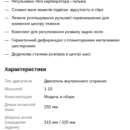
Регульовані тяги карбюратора і гальма
Сховані вали важелів підвіски, відсутність e-clips
Лежаче розташування рульової сервомашинки для
зниження центру тяжіння
Комплект для регулювання розвалу задніх коліс
Герметичний диференціал з планетарними металевими
шестернями
Додаткова сталева розпірка в центрі шасі
Характеристики
Тип двигателя
Двигатель внутреннего сгорания
Масштаб
1:10
Комплектация
Модель в сборе
Длина колесной
292 мм
базы
Ширина колеи
(передняя/
315 мм / 325 мм
задняя)