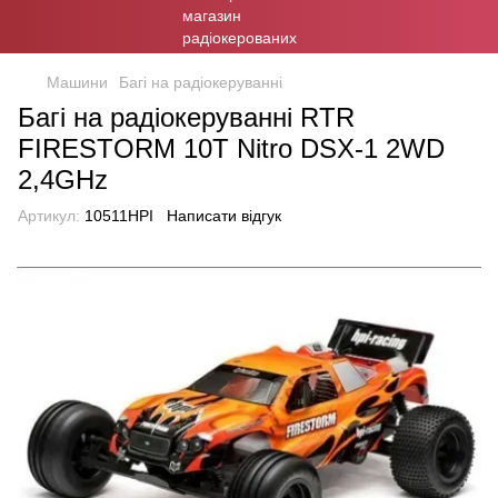
Машини
Багі на радіокеруванні
Багі на радіокеруванні RTR
FIRESTORM 10T Nitro DSX-1 2WD
2,4GHz
Артикул:
10511HPI
Написати відгук