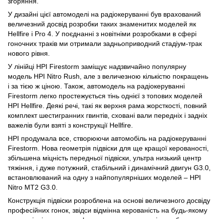
згоряння.
У дизайні цієї автомоделі на радіокеруванні був врахований
величезний досвід розробки таких знаменитих моделей як
Hellfire і Pro 4. У поєднанні з новітніми розробками в сфері
гоночних траків ми отримали задньоприводний стадіум-трак
нового рівня.
У лінійці HPI Firestorm заміщує надзвичайно популярну
модель HPI Nitro Rush, але з величезною кількістю покращень
і за тією ж ціною. Також, автомодель на радіокеруванні
Firestorm легко простежується тінь однієї з топових моделей
HPI Hellfire. Деякі речі, такі як верхня рама жорсткості, повний
комплект шестигранних гвинтів, сховані вали передніх і задніх
важелів були взяті з конструкції Hellfire.
HPI продумала все, створюючи автомобіль на радіокеруванні
Firestorm. Нова геометрія підвіски для ще кращої керованості,
збільшена міцність передньої підвіски, ультра низький центр
тяжіння, і дуже потужний, стабільний і динамічний двигун G3.0,
встановлюваний на одну з найпопулярніших моделей – HPI
Nitro MT2 G3.0.
Конструкція підвіски розроблена на основі величезного досвіду
професійних гонок, звідси відмінна керованість на будь-якому