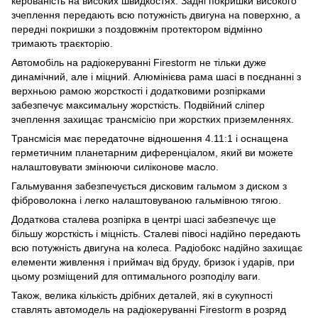
керованість на високих швидкостях. Задні покришки високого
зчеплення передають всю потужність двигуна на поверхню, а
передні покришки з поздовжнім протектором відмінно
тримають траєкторію.
Автомобіль на радіокеруванні Firestorm не тільки дуже
динамічний, але і міцний. Алюмінієва рама шасі в поєднанні з
верхньою рамою жорсткості і додатковими розпірками
забезпечує максимальну жорсткість. Подвійний сліпер
зчеплення захищає трансмісію при жорстких приземленнях.
Трансмісія має передаточне відношення 4.11:1 і оснащена
герметичним планетарним диференціалом, який ви можете
налаштовувати змінюючи силіконове масло.
Гальмування забезпечується дисковим гальмом з диском з
фіброволокна і легко налаштовуваною гальмівною тягою.
Додаткова сталева розпірка в центрі шасі забезпечує ще
більшу жорсткість і міцність. Сталеві півосі надійно передають
всю потужність двигуна на колеса. Радіобокс надійно захищає
елементи живлення і приймач від бруду, бризок і ударів, при
цьому розміщений для оптимального розподілу ваги.
Також, велика кількість дрібних деталей, які в сукупності
ставлять автомодель на радіокеруванні Firestorm в розряд