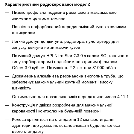
Характеристики радіокерованої моделі:
Низькопрофільна подвійна рама шасі з максимально
зниженим центром тяжіння
Повністю пофарбований аеродинамічний кузов з великим
антикрилом
Легкий доступ до двигуна, радіатора, пулстартеру для
запуску двигуна не знімаючи кузов
Потужний двигун HPI Nitro Star G3.0 з валом SG, гоночного
типу карбюратором і подвійним повітряним фільтром.
Об'єм 3.0 куб.см. Потужність 2.2 к.с. при 31000 об/хв.
Двокамерна алюмінієва резонансна вихлопна труба, що
забезпечує максимальний крутний момент і високу
швидкість
Оптимальне для позашляховиків передаточне число 4.11:1
Конструкція підвіски розроблена для максимальної
керованості і контролю на будь-якій поверхні
Колеса кріпляться на стандартні 12 мм шестигранні
адаптери, що дозволяє встановлювати будь-які колеса
цього стандарту