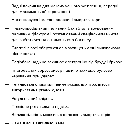
Задні покришки для максимального зчеплення, передні
для максимальної керованості
Налаштовувані маслонаповнені амортизатори
Низькопрофільний паливний бак 75 мл з вбудованим
паливним фільтром і розташований спеціальним чином
для забезпечення оптимального балансу
Сталеві півосі обертаються в захищених ущільнювачами
підшипниках
Радіобокс надійно захищає електроніку від бруду і бризок
Інтегрований сервосейвер надійно захищає рульове
керування при ударах
Регульовані стійки кріплення кузова для можливості
використання різних кузовів
Регульований кліренс
Повністю регульована підвіска
Велика кількість можливих положень амортизаторів
Рама шасі з алюмінію 3 мм