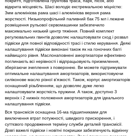
покритті, підготовлена ґрунтова траса, парк, пісок, або
відкрита місцевість. Шасі володіє екстремальною міцністю:
3мм алюмінієва рама шасі і алюмінієва верхня рама
жорсткості. Низькопрофільний паливний бак 75 мл і лежаче
розміщення рульової сервомашинки забезпечило
максимально низький центр тяжіння. Повний комплект
регулювальних гвинтів дозволяє налаштовувати сход і розвал
підвіски для повної відповідності трасі і стилю керування. Деякі
налаштування підвіски виконані також як на гоночних баггі
найвищого рівня. Маслонаповнені амортизатори ефективно
поглинають всі нерівності і відпрацьовують приземлення,
зберігаючи зчеплення з поверхнею. Ви можете підтримувати
оптимальне налаштування амортизаторів, використовуючи
силіконове масло різної в'язкості. Також, корпус амортизаторів
оснащений різьбленням, що дозволяє дуже легко
налаштовувати жорсткість пружини. А також, доступно 3
верхніх і 2 нижніх положення амортизаторів для ідеального
налаштування підвіски.
Вся трансмісія оснащена 16-ма підшипниками для
виключення втрат потужності, швидкого прискорення, і
суттєвого продовження терміну служби деталей трансмісії.
Довгі важелі підвіски і новітні покришки забезпечують відмінну