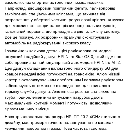
високоякісних спортивних гоночних позашляховиків.
Наприклад, двошаровий повітряний фільтр, паливопровід
закріплений спеціальними кліпсами, що захищає від
потрапляння у обертові частини, регульовані кріплення кузова
для можливості використання різних опціональних кузовів,
гальмівний поршень, що приводить в дію гальмівну систему.
Все це показує, як розробники прагнули сконструювати
автомобіль на радіокеруванні високого класу.
І звичайно ж ключова деталь цієї радіокерованої моделі –
потужний і надійний двигун HPI Nitro Star G3.0, який відмінно
себе проявив на найпопулярнішій автомоделі HPI Nitro MT2.
Цей двигун обладнаний валом гоночного стандарту SG для
кращої передачі всієї потужності на трансмісію. Алюмінієвий
картер з охолоджувальним оребренням і великим радіатором
забезпечують оптимальне охолодження для тривалого
терміну служби двигуна. Алюмінієва резонансна вихлопна
труба і одноелементний випускний патрубок дають
максимальний крутний момент і потужність, дозволяючи
зірвати машину з місця.
Нова трьохканальна апаратура HPI TF-20 2,4GHz стильного
дизайну, має тримери точного налаштування по каналах
керування поворотом і газом. Нова частота і система