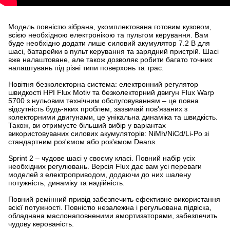
Модель повністю зібрана, укомплектована готовим кузовом,
всією необхідною електронікою та пультом керування. Вам
буде необхідно додати лише силовий акумулятор 7.2 В для
шасі, батарейки в пульт керування та зарядний пристрій. Шасі
вже налаштоване, але також дозволяє робити багато точних
налаштувань під різні типи поверхонь та трас.
Новітня безколекторна система: електронний регулятор
швидкості HPI Flux Motiv та безколекторний двигун Flux Warp
5700 з нульовим технічним обслуговуванням – це повна
відсутність будь-яких проблем, зазвичай пов'язаних з
колекторними двигунами, це унікальна динаміка та швидкість.
Також, ви отримуєте більший вибір у варіантах
використовуваних силових акумуляторів: NiMh/NiCd/Li-Po зі
стандартним роз'ємом або роз'ємом Deans.
Sprint 2 – чудове шасі у своєму класі. Повний набір усіх
необхідних регулювань. Версія Flux дає вам усі переваги
моделей з електроприводом, додаючи до них шалену
потужність, динаміку та надійність.
Повний ремінний привід забезпечить ефективне використання
всієї потужності. Повністю незалежна і регульована підвіска,
обладнана маслонаповненими амортизаторами, забезпечить
чудову керованість.