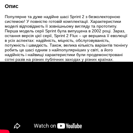
Опис
Популярне та дуже надійне шасі Sprint 2 з безколекторною
системою! У повністю готовій комплектації. Характеристики
моделі відповідають її зовнішньому вигляду та прототипу.
Перша модель серії Sprint була випущена в 2002 році. Зараз,
остання версія цієї серії, Sprint 2 Flux – це вершина її еволюції
в усіх аспектах: надійність, міцність, обслуговуваність,
потужність і швидкість. Також, велика кількість варіантів тюнінгу
робить це шасі одним з найпопулярніших у світі, а його
надійність і найвищі характеристики були продемонстровані
сотні разів на різних публічних заходах у різних країнах.