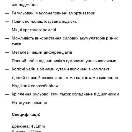
охолодження
Регульовані маслонаповнені амортизатори
Повністю налаштовувана підвіска
Міцні уретанові ремені
Можливість використання силових акумуляторів різних
типів
Металеві чашки диференціалів
Повний набір підшипників з гумовими ущільнювачами
Колісні хаби з різними кутами включені в комплект
Довгий верхній важіль з кількома варіантами кріплення
Надійний сервозберігач
Кріплення рульової тяги також обладнане підшипником
Натягувач ременя
Специфікації:
Довжина: 431mm
Висота: 127mm