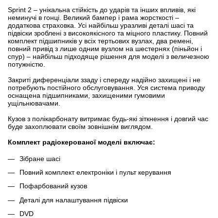
Sprint 2 – унікальна стійкість до ударів та інших впливів, які
неминучі в гонці. Великий бампер і рама жорсткості –
додаткова страховка. Усі найбільш уразливі деталі шасі та
підвіски зроблені з високоякісного та міцного пластику. Повний
комплект підшипників у всіх тертьових вузлах, два ремені,
повний привід з лише одним вузлом на шестернях (піньйон і
спур) – найбільш підходяще рішення для моделі з величезною
потужністю.
Закриті диференціали ззаду і спереду надійно захищені і не
потребують постійного обслуговування. Уся система приводу
оснащена підшипниками, захищеними гумовими
ущільнювачами.
Кузов з полікарбонату витримає будь-які зіткнення і довгий час
буде захоплювати своїм зовнішнім виглядом.
Комплект радіокерованої моделі включає:
Зібране шасі
Повний комплект електроніки і пульт керування
Пофарбований кузов
Деталі для налаштування підвіски
DVD