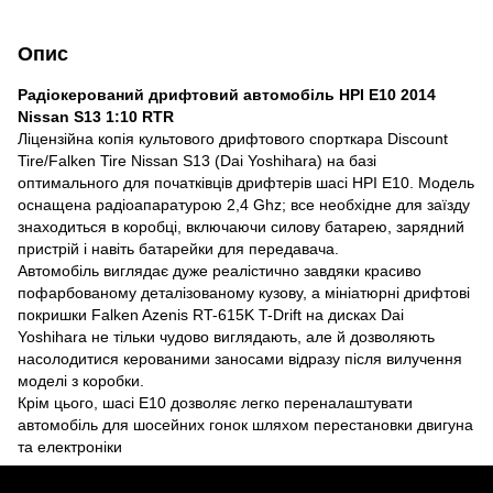
Опис
Радіокерований дрифтовий автомобіль HPI E10 2014
Nissan S13 1:10 RTR
Ліцензійна копія культового дрифтового спорткара Discount
Tire/Falken Tire Nissan S13 (Dai Yoshihara) на базі
оптимального для початківців дрифтерів шасі HPI E10. Модель
оснащена радіоапаратурою 2,4 Ghz; все необхідне для заїзду
знаходиться в коробці, включаючи силову батарею, зарядний
пристрій і навіть батарейки для передавача.
Автомобіль виглядає дуже реалістично завдяки красиво
пофарбованому деталізованому кузову, а мініатюрні дрифтові
покришки Falken Azenis RT-615K T-Drift на дисках Dai
Yoshihara не тільки чудово виглядають, але й дозволяють
насолодитися керованими заносами відразу після вилучення
моделі з коробки.
Крім цього, шасі Е10 дозволяє легко переналаштувати
автомобіль для шосейних гонок шляхом перестановки двигуна
та електроніки