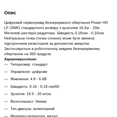
Опис
Цифровий сервопривід безперервного обертання Power HD
LF-20MG стандартного розміру з зусиллям 16,5кг - 20кг.
Металеві шестерні редуктора. Швидкість 0,18сек - 0,16сек.
Нейтральна точка (точка спокою) може бути змінена
підстроєчним резистором за допомогою викрутки.
Застосовується в робототехніці завдяки безперервному
обертанню на 360 градусів.
Характеристики
Типорозмір: стандарт
Управління: цифрове
Живлення: 4.8 - 6.6В
Швидкість: 0.16 - 0.18 сек/60
Зусилля: 16.5 - 20 кг/см
Вологозахист: Немає
Тип двигуна: колекторний
Матеріал редуктора: метал