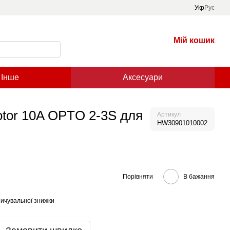
Укр
Рус
Мій кошик
Інше
Аксесуари
tor 10A OPTO 2-3S для
Артикул
HW30901010002
Порівняти
В бажання
ичувальної знижки