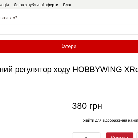
мація
Договір публічної оферти
Блог
нити вам?
Катери
рний регулятор ходу HOBBYWING XRo
380 грн
Увійти
для відображення накоп
%