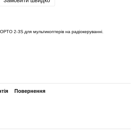
Замовити швидко
 OPTO 2-3S для мультикоптерів на радіокеруванні.
нтія
Повернення