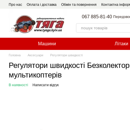
Перейти до основного контенту
Про нас
Оплата і доставка
Обмін та повернення
Контактна інфор
067 885-81-40
Передзво
Машини
Літаки
Головна
Аксесуари
Регулятори швидкості
Регулятори швидкості Безколекто
мультикоптерів
В наявності
Написати відгук