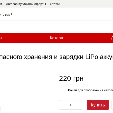
ия
Договор публичной оферты
Статьи
ить вам?
ы
Катера
пасного хранения и зарядки LiPo акк
220 грн
Войти
для отображения накопи
%
Купить