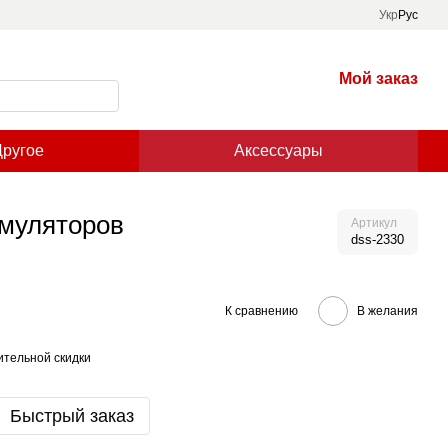
Укр
Рус
Мой заказ
Другое
Аксессуары
умуляторов
Артикул
dss-2330
К сравнению
В желания
тельной скидки
Быстрый заказ