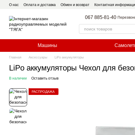
Перейти к основному контенту
О нас
Оплата и доставка
Обмен и возврат
Контактная информац
067 885-81-40
Перезвон
Машины
Самолет
Главная
Аксессуары
LiPo аккумуляторы
LiPo аккумуляторы Чехол для безо
В наличии
Оставить отзыв
РАСПРОДАЖА