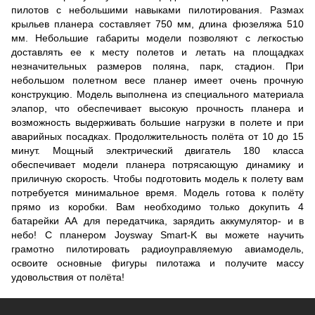
пилотов с небольшими навыками пилотирования. Размах
крыльев планера составляет 750 мм, длина фюзеляжа 510
мм. Небольшие габариты модели позволяют с легкостью
доставлять ее к месту полетов и летать на площадках
незначительных размеров поляна, парк, стадион. При
небольшом полетном весе планер имеет очень прочную
конструкцию. Модель выполнена из специального материала
элапор, что обеспечивает высокую прочность планера и
возможность выдерживать большие нагрузки в полете и при
аварийных посадках. Продолжительность полёта от 10 до 15
минут. Мощный электрический двигатель 180 класса
обеспечивает модели планера потрясающую динамику и
приличную скорость. Чтобы подготовить модель к полету вам
потребуется минимальное время. Модель готова к полёту
прямо из коробки. Вам необходимо только докупить 4
батарейки АА для передатчика, зарядить аккумулятор- и в
небо! С планером Joysway Smart-K вы можете научить
грамотно пилотировать радиоуправляемую авиамодель,
освоите основные фигуры пилотажа и получите массу
удовольствия от полёта!