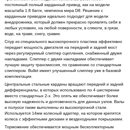
постоянный полный карданный привод, как на модели
масштаба 1:8 багги, чемпиона мира D8. Решение с
карданным приводом идеально подходит для модели
внедорожника, который должен прекрасно проявлять себя в
любых условиях, на любой поверхности, в слякоти, в грязи,
воде, на траве, снегу, гравии.
Спур из специального высокопрочного пластика эффективно
передает мощность двигателя на передний и задний мост
через регулируемый слиппер сцепления, снабженный двумя
накладками. Слиппер с двумя накладками обеспечивает
лучшую защиту трансмиссия, по сравнению со стандартным
слиппером. Bullet имеет улучшенный слиппер уже в базовой
комплектации.
Центральные стальные карданы вращают передний и задний
дифференциалы, в которых использовано по 4 шестеренки
вместо стандартных 2-х. Это опять же обеспечивает более
высокую надежность и долговечность для данных узлов. Валы
и полуоси также выполнены из высокопрочной стали.
Используется 14мм колесный адаптер, на котором крепятся
колеса с эффектными дисками и вездеходными покрышками.
Торможение обеспечивается мощным бесколлекторным