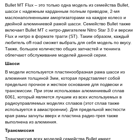
Bullet MT Flux – это только одна модель из семейства Bullet,
шасси с надежным карданным полным приводом, 2-мя
маслонаполненными амортизаторами на каждое колесо и
двойной алюминиевой рамой шасси. Семейство Bullet также
включает Bullet MT с нитро-двигателем Nitro Star 3.0 и версии
Flux и нитро в формате трагги (ST). Таким образом, каждый
любитель off-road сможет выбрать для себя модель по вкусу.
Также, большое количество общих запчастей и тюнинга
облегчают обслуживание моделей данной серии.
Шасси
В модели используется пластинообразная рама шасси из
алюминия толщиной 3мм, которая представляет собой
предельно прочное и жесткое основание для подвески и
трансмиссии. При этом использован алюминиевый сплав
6061, который является лучшим из всех используемых в
радиоуправляемых моделях сплавов (этот сплав также
используется в авиастроении). Для предельной жесткости
края рамы загнуты вверх и пластина радио-трея также
выполнена из алюминия.
Трансмиссия
Трансмиссия всех моделей семейства Bullet имеет