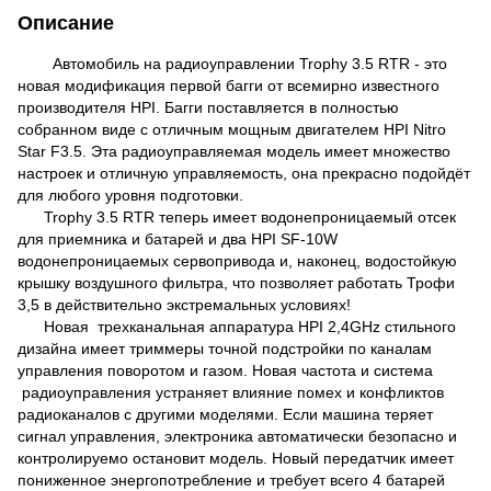
Описание
Автомобиль на радиоуправлении Trophy 3.5 RTR - это
новая модификация первой багги от всемирно известного
производителя HPI. Багги поставляется в полностью
собранном виде с отличным мощным двигателем HPI Nitro
Star F3.5. Эта радиоуправляемая модель имеет множество
настроек и отличную управляемость, она прекрасно подойдёт
для любого уровня подготовки.
Trophy 3.5 RTR теперь имеет водонепроницаемый отсек
для приемника и батарей и два HPI SF-10W
водонепроницаемых сервопривода и, наконец, водостойкую
крышку воздушного фильтра, что позволяет работать Трофи
3,5 в действительно экстремальных условиях!
Новая
трехканальная аппаратура
HPI
2,4GHz стильного
дизайна имеет триммеры точной подстройки по каналам
управления поворотом и газом. Новая частота и
система
радиоуправления устраняет влияние помех и конфликтов
радиоканалов с другими моделями.
Если машина теряет
сигнал управления, электроника автоматически безопасно и
контролируемо остановит модель.
Новый передатчик имеет
пониженное энергопотребление и требует всего 4 батарей