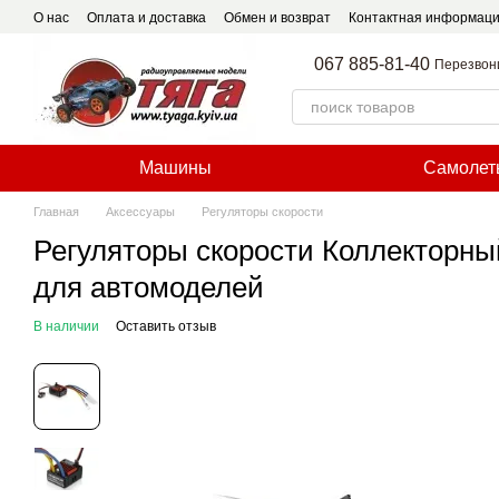
Перейти к основному контенту
О нас
Оплата и доставка
Обмен и возврат
Контактная информац
067 885-81-40
Перезвон
Машины
Самолет
Главная
Аксессуары
Регуляторы скорости
Регуляторы скорости Коллектор
для автомоделей
В наличии
Оставить отзыв