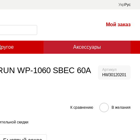
Укр
Рус
Мой заказ
Другое
Аксессуары
CRUN WP-1060 SBEC 60A
Артикул
HW30120201
К сравнению
В желания
тельной скидки