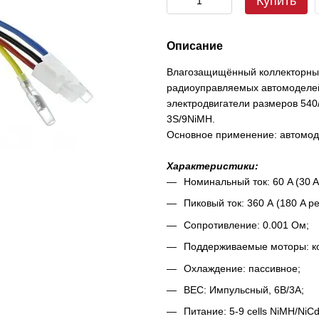
Купить
Описание
Влагозащищённый коллекторны
радиоуправляемых автомоделей
электродвигатели размеров 540
3S/9NiMH.
Основное применение: автомоде
Характеристики:
Номинальный ток: 60 A (30 A
Пиковый ток: 360 А (180 A ре
Сопротивление: 0.001 Ом;
Поддерживаемые моторы: ко
Охлаждение: пассивное;
BEC: Импульсный, 6В/3А;
Питание: 5-9 cells NiMH/NiCd,