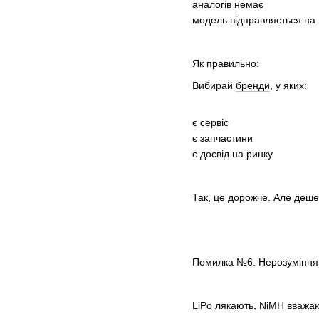
аналогів немає
модель відправляється на
Як правильно:
Вибирай
бренди
, у яких:
є сервіс
є запчастини
є досвід на ринку
Так, це дорожче. Але деше
Помилка №6. Нерозуміння 
LiPo лякають, NiMH вважаю