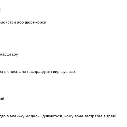
і
 монстри або шорт-корси
 масштабу
 в описі, але насправді він вирішує все.
гий
дто маленьку модель і дивуються, чому вона застрягає в траві.