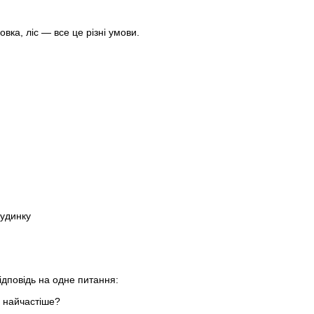
овка, ліс — все це різні умови.
будинку
ідповідь на одне питання:
я найчастіше?