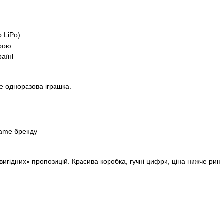
 LiPo)
трою
раїні
е одноразова іграшка.
name бренду
игідних» пропозицій. Красива коробка, гучні цифри, ціна нижче рин