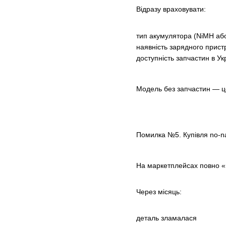
Відразу враховувати:
тип акумулятора (NiMH або
наявність зарядного прис
доступність запчастин в Ук
Модель без запчастин — ц
Помилка №5. Купівля no-
На маркетплейсах повно «в
Через місяць:
деталь зламалася