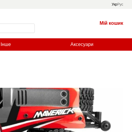
Укр
Рус
Мій кошик
Інше
Аксесуари