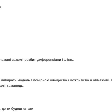
е.
амані важелі, розбиті диференціали і злість.
вибирати модель з помірною швидкістю і можливістю її обмежити. 
алі і гаманець.
 де ти будеш катати