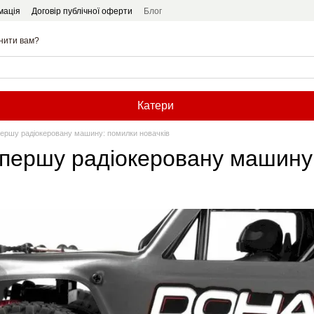
мація
Договір публічної оферти
Блог
нити вам?
Катери
першу радіокеровану машину: помилки новачків
 першу радіокеровану машину