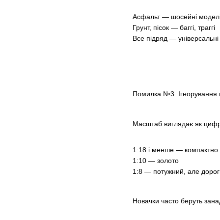
Асфальт — шосейні модел
Грунт, пісок — баггі, траггі
Все підряд — універсальні
Помилка №3. Ігнорування
Масштаб виглядає як цифра
1:18 і менше — компактно
1:10 — золото
1:8 — потужний, але доро
Новачки часто беруть зана