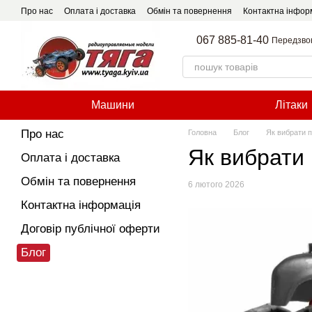
Перейти до основного контенту
Про нас
Оплата і доставка
Обмін та повернення
Контактна інфор
067 885-81-40
Передзво
Машини
Літаки
Про нас
Головна
Блог
Як вибрати 
Як вибрати
Оплата і доставка
Обмін та повернення
6 лютого 2026
Контактна інформація
Договір публічної оферти
Блог