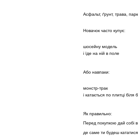
Асфальт, ґрунт, трава, парк
Новачок часто купує:
шосейну модель
і їде на ній в поле
Або навпаки:
монстр-трак
і катається по плитці біля 
Як правильно:
Перед покупкою дай собі в
де саме ти будеш кататис