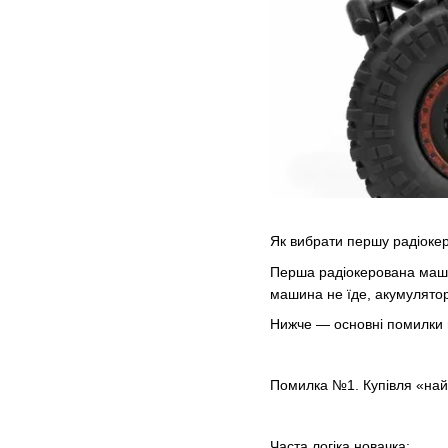
Як вибрати першу радіоке
Перша радіокерована машин
машина не їде, акумулятор
Нижче — основні помилки но
Помилка №1. Купівля «на
Часта логіка новачка: