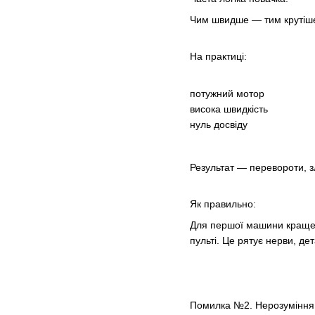
Чим швидше — тим крутіш
На практиці:
потужний мотор
висока швидкість
нуль досвіду
Результат — перевороти, зл
Як правильно:
Для першої машини краще 
пульті. Це рятує нерви, дет
Помилка №2. Нерозуміння,