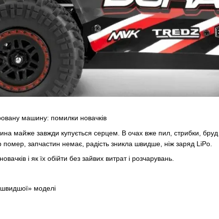
ровану машину: помилки новачків
а майже завжди купується серцем. В очах вже пил, стрибки, бруд 
 помер, запчастин немає, радість зникла швидше, ніж заряд LiPo.
вачків і як їх обійти без зайвих витрат і розчарувань.
йшвидшої» моделі